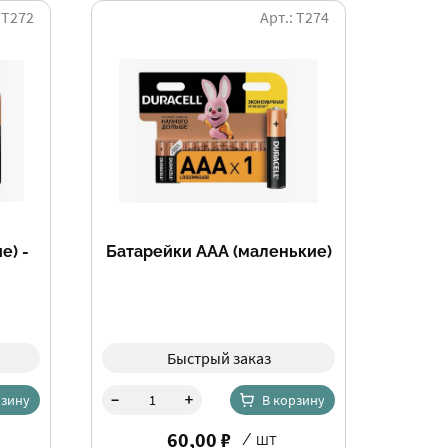
 Т272
Арт.: Т274
е) -
Батарейки ААА (маленькие)
Быстрый заказ
-
+
рзину
В корзину
60,00 ₽
/ шт