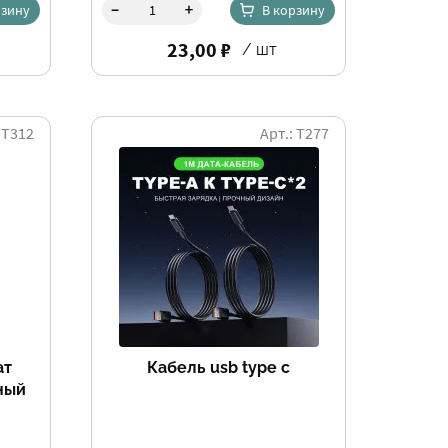
-
+
рзину
В корзину
23,00 ₽
/ шт
 Т312
Арт.: Т277
ат
Кабель usb type c
ный