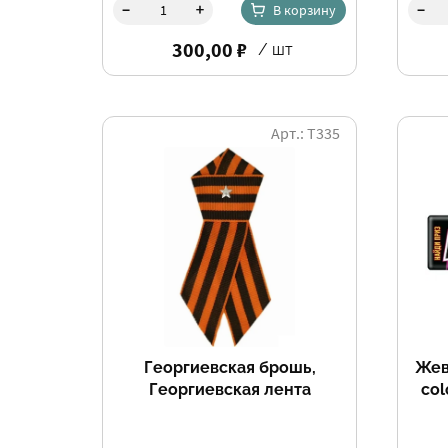
-
-
+
В корзину
300,00 ₽
/ шт
Арт.: Т335
Георгиевская брошь,
Жев
Георгиевская лента
col