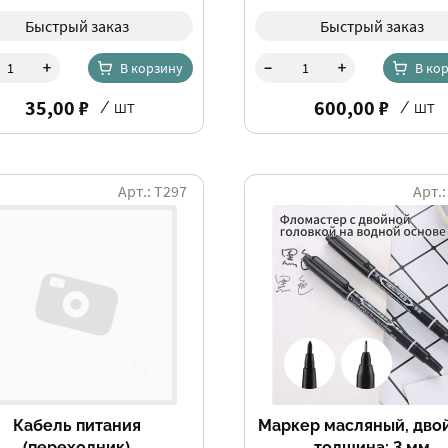
Быстрый заказ
Быстрый заказ
-
+
+
В корзину
В ко
35,00 ₽
600,00 ₽
/ шт
/ шт
Арт.: Т297
Арт.:
Кабель питания
Маркер масляный, дво
(переходник)
толщина: 3 мм