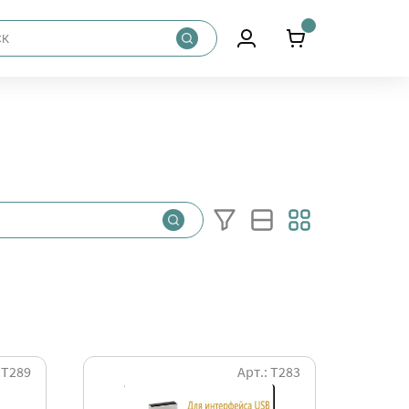
 Т289
Арт.: Т283