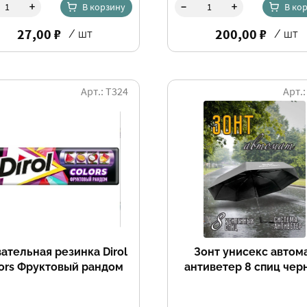
-
+
+
В корзину
В ко
27,00 ₽
200,00 ₽
/ шт
/ шт
Арт.: Т324
Арт.:
ательная резинка Dirol
Зонт унисекс автом
ors Фруктовый рандом
антиветер 8 спиц чер