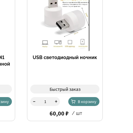
41
USB светодиодный ночник
чной
Фильтры
Быстрый заказ
-
+
рзину
В корзину
60,00 ₽
/ шт