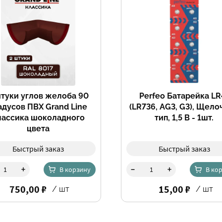
штуки углов желоба 90
Perfeo Батарейка LR
адусов ПВХ Grand Line
(LR736, AG3, G3), Щело
лассика шоколадного
тип, 1,5 В - 1шт.
цвета
Быстрый заказ
Быстрый заказ
-
+
+
В корзину
В ко
750,00 ₽
15,00 ₽
/ шт
/ шт