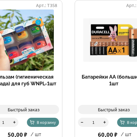
Арт.: Т358
Арт.:
льзам (гигиеническая
Батарейки АА (больши
ада) для губ WNPL-1шт
1шт
Быстрый заказ
Быстрый заказ
-
+
+
В корзину
В ко
50,00 ₽
60,00 ₽
/ шт
/ шт