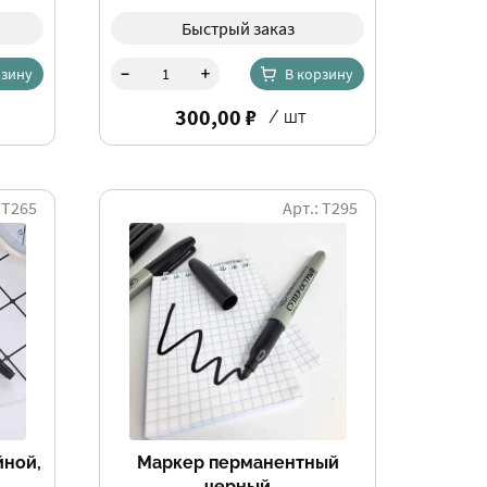
Быстрый заказ
-
+
рзину
В корзину
300,00 ₽
/ шт
 Т265
Арт.: Т295
йной,
Маркер перманентный
черный