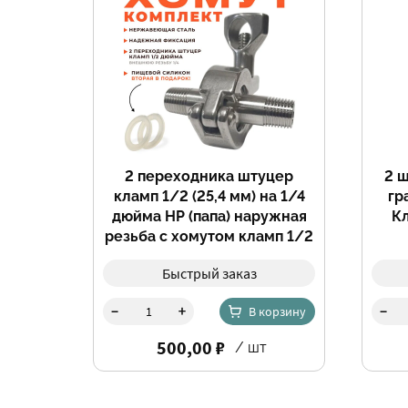
2 переходника штуцер
2 
кламп 1/2 (25,4 мм) на 1/4
гр
дюйма НР (папа) наружная
К
резьба с хомутом кламп 1/2
(0,5) дюйма и прокладкой +
Быстрый заказ
вторая прокладка в подарок
-
-
+
В корзину
500,00 ₽
/ шт